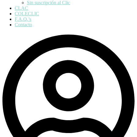
Sin suscripción al Clic
CLAC
COLECLIC
F.A.Q.’s
Contacto