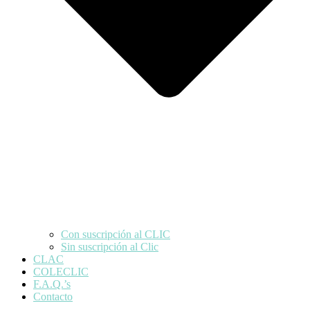
Con suscripción al CLIC
Sin suscripción al Clic
CLAC
COLECLIC
F.A.Q.’s
Contacto