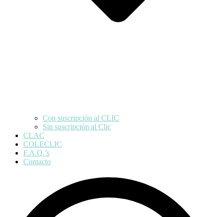
Con suscripción al CLIC
Sin suscripción al Clic
CLAC
COLECLIC
F.A.Q.’s
Contacto