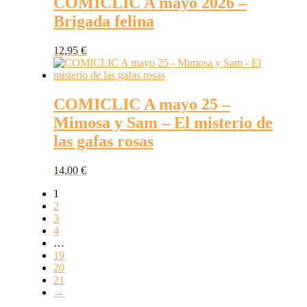
COMICLIC A mayo 2026 –
Brigada felina
12,95
€
COMICLIC A mayo 25 –
Mimosa y Sam – El misterio de
las gafas rosas
14,00
€
1
2
3
4
…
19
20
21
→