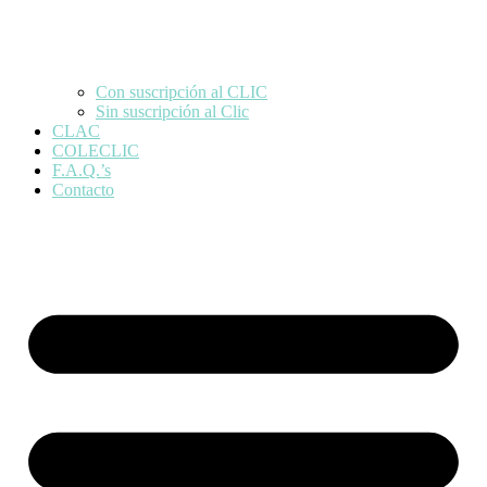
Con suscripción al CLIC
Sin suscripción al Clic
CLAC
COLECLIC
F.A.Q.’s
Contacto