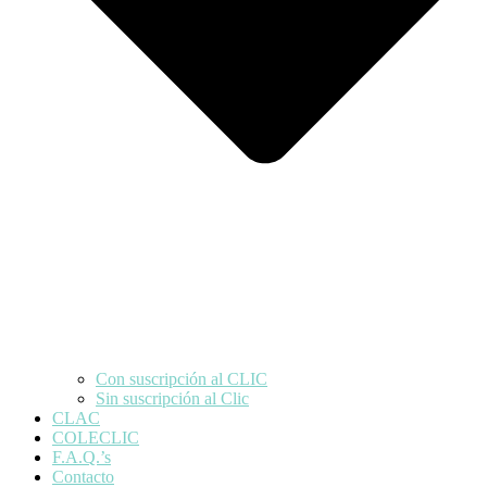
Con suscripción al CLIC
Sin suscripción al Clic
CLAC
COLECLIC
F.A.Q.’s
Contacto