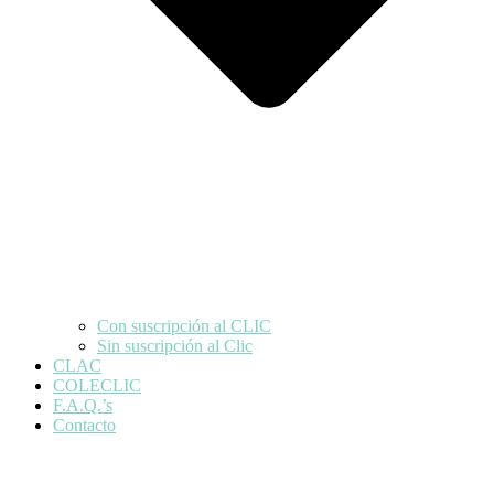
Con suscripción al CLIC
Sin suscripción al Clic
CLAC
COLECLIC
F.A.Q.’s
Contacto