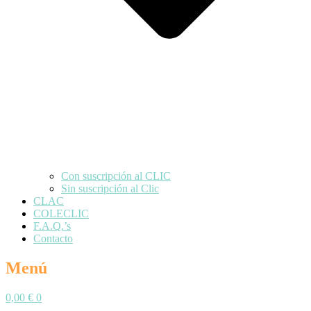
Con suscripción al CLIC
Sin suscripción al Clic
CLAC
COLECLIC
F.A.Q.’s
Contacto
Menú
0,00
€
0