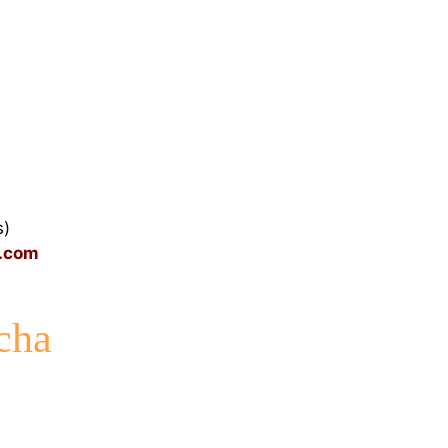
s)
l.com
cha