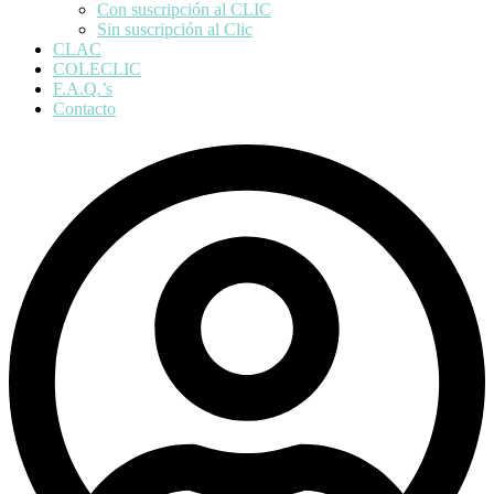
Con suscripción al CLIC
Sin suscripción al Clic
CLAC
COLECLIC
F.A.Q.’s
Contacto