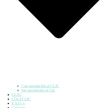
Con suscripción al CLIC
Sin suscripción al Clic
CLAC
COLECLIC
F.A.Q.’s
Contacto