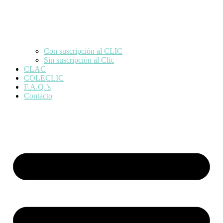
Con suscripción al CLIC
Sin suscripción al Clic
CLAC
COLECLIC
F.A.Q.’s
Contacto