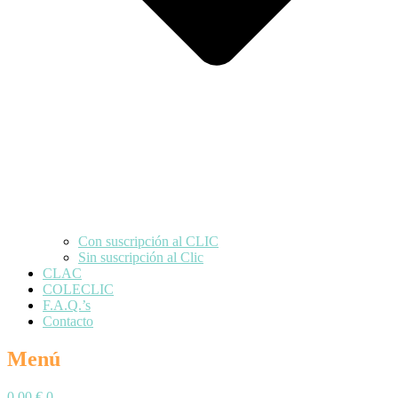
Con suscripción al CLIC
Sin suscripción al Clic
CLAC
COLECLIC
F.A.Q.’s
Contacto
Menú
0,00
€
0