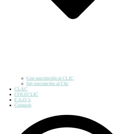
Con suscripción al CLIC
Sin suscripción al Clic
CLAC
COLECLIC
F.A.Q.’s
Contacto