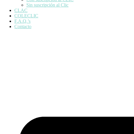
Sin suscripción al Clic
CLAC
COLECLIC
F.A.Q.’s
Contacto