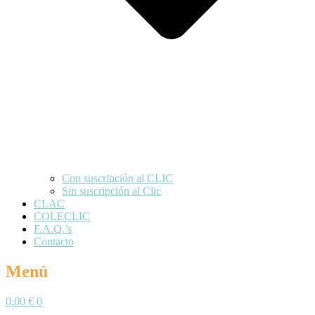
Con suscripción al CLIC
Sin suscripción al Clic
CLAC
COLECLIC
F.A.Q.’s
Contacto
Menú
0,00
€
0