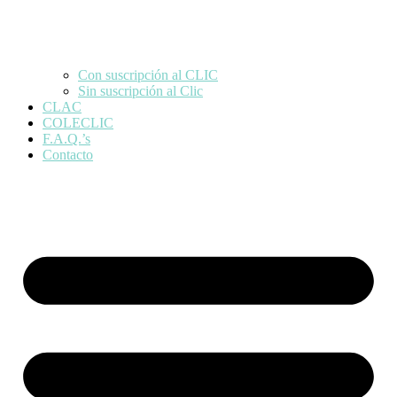
Con suscripción al CLIC
Sin suscripción al Clic
CLAC
COLECLIC
F.A.Q.’s
Contacto