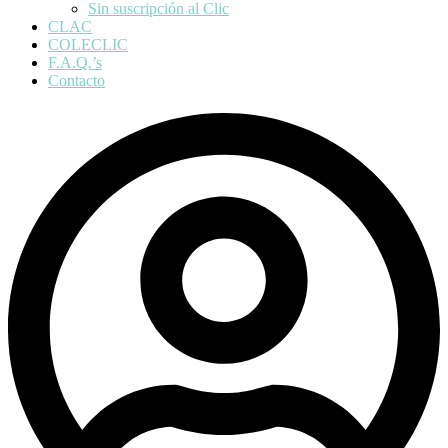
Sin suscripción al Clic
CLAC
COLECLIC
F.A.Q.’s
Contacto