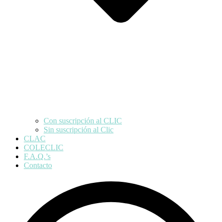
Con suscripción al CLIC
Sin suscripción al Clic
CLAC
COLECLIC
F.A.Q.’s
Contacto