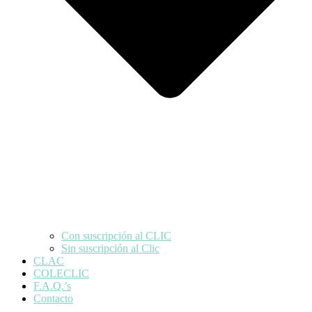
Con suscripción al CLIC
Sin suscripción al Clic
CLAC
COLECLIC
F.A.Q.’s
Contacto