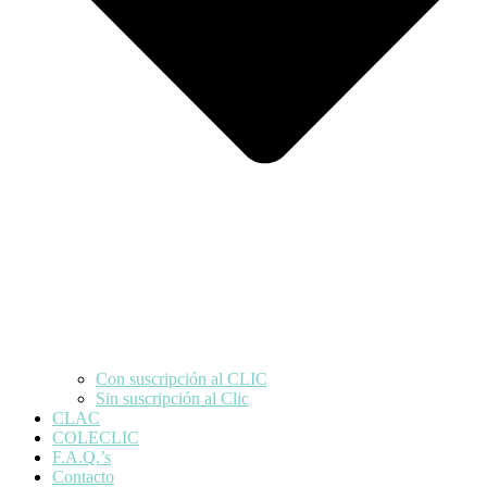
Con suscripción al CLIC
Sin suscripción al Clic
CLAC
COLECLIC
F.A.Q.’s
Contacto