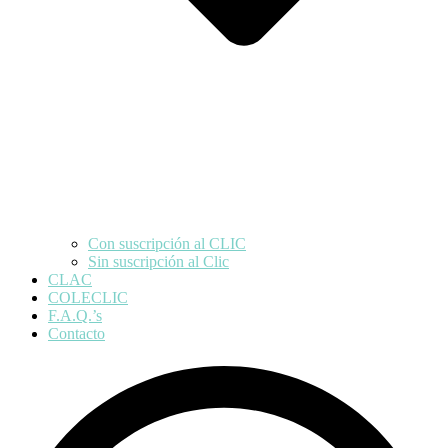
Con suscripción al CLIC
Sin suscripción al Clic
CLAC
COLECLIC
F.A.Q.’s
Contacto