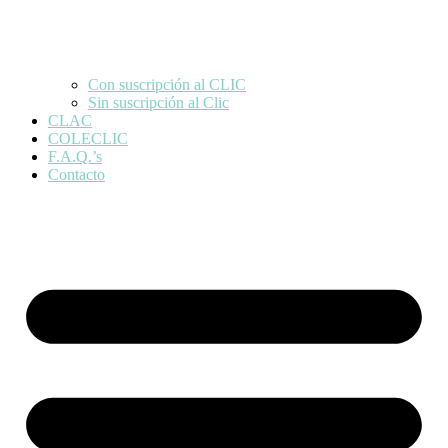
Con suscripción al CLIC
Sin suscripción al Clic
CLAC
COLECLIC
F.A.Q.’s
Contacto