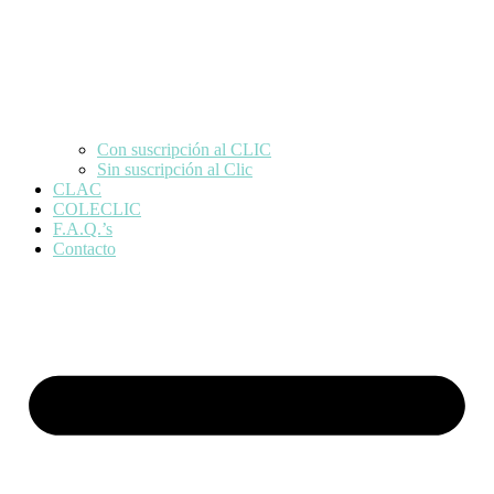
Con suscripción al CLIC
Sin suscripción al Clic
CLAC
COLECLIC
F.A.Q.’s
Contacto