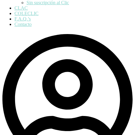
Sin suscripción al Clic
CLAC
COLECLIC
F.A.Q.’s
Contacto