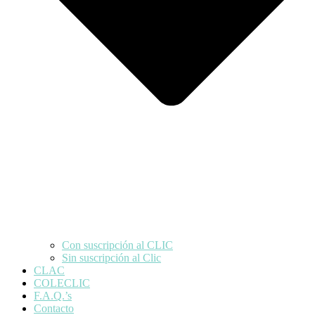
Con suscripción al CLIC
Sin suscripción al Clic
CLAC
COLECLIC
F.A.Q.’s
Contacto