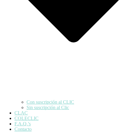
Con suscripción al CLIC
Sin suscripción al Clic
CLAC
COLECLIC
F.A.Q.’s
Contacto