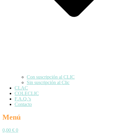
Con suscripción al CLIC
Sin suscripción al Clic
CLAC
COLECLIC
F.A.Q.’s
Contacto
Menú
0,00
€
0