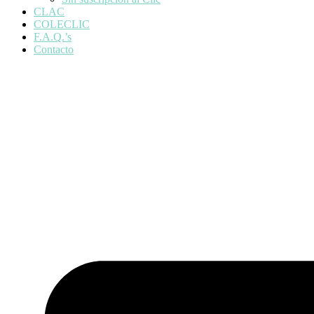
CLAC
COLECLIC
F.A.Q.’s
Contacto