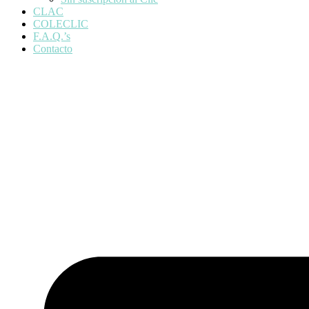
CLAC
COLECLIC
F.A.Q.’s
Contacto