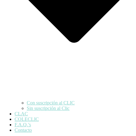
Con suscripción al CLIC
Sin suscripción al Clic
CLAC
COLECLIC
F.A.Q.’s
Contacto