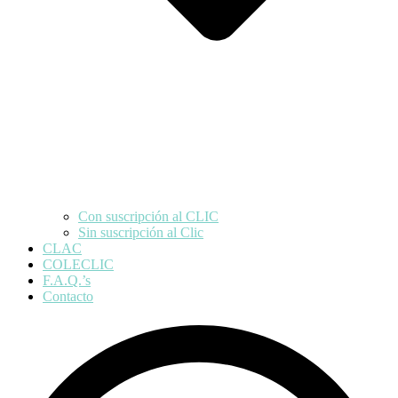
Con suscripción al CLIC
Sin suscripción al Clic
CLAC
COLECLIC
F.A.Q.’s
Contacto