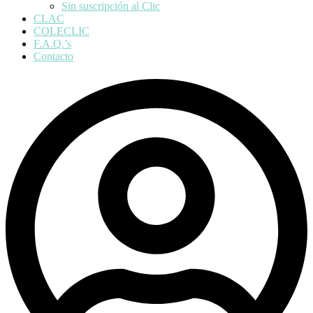
Sin suscripción al Clic
CLAC
COLECLIC
F.A.Q.’s
Contacto