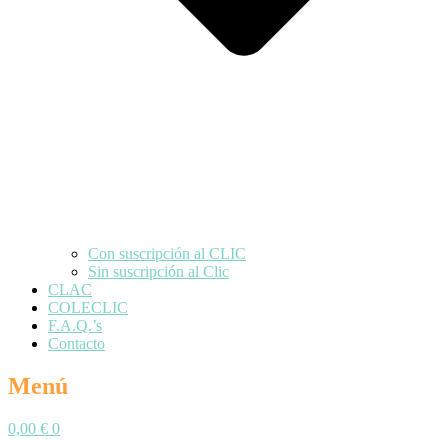
Con suscripción al CLIC
Sin suscripción al Clic
CLAC
COLECLIC
F.A.Q.’s
Contacto
Menú
0,00
€
0