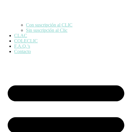
Con suscripción al CLIC
Sin suscripción al Clic
CLAC
COLECLIC
F.A.Q.’s
Contacto