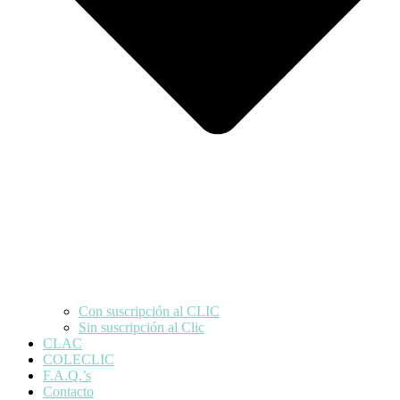
Con suscripción al CLIC
Sin suscripción al Clic
CLAC
COLECLIC
F.A.Q.’s
Contacto