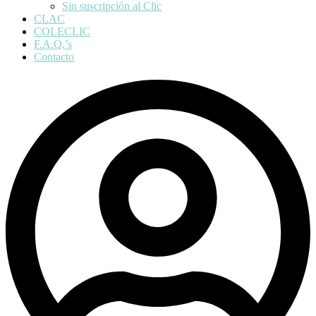
Sin suscripción al Clic
CLAC
COLECLIC
F.A.Q.’s
Contacto