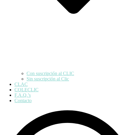
Con suscripción al CLIC
Sin suscripción al Clic
CLAC
COLECLIC
F.A.Q.’s
Contacto