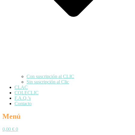
Con suscripción al CLIC
Sin suscripción al Clic
CLAC
COLECLIC
F.A.Q.’s
Contacto
Menú
0,00
€
0