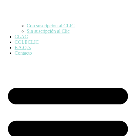
Con suscripción al CLIC
Sin suscripción al Clic
CLAC
COLECLIC
F.A.Q.’s
Contacto