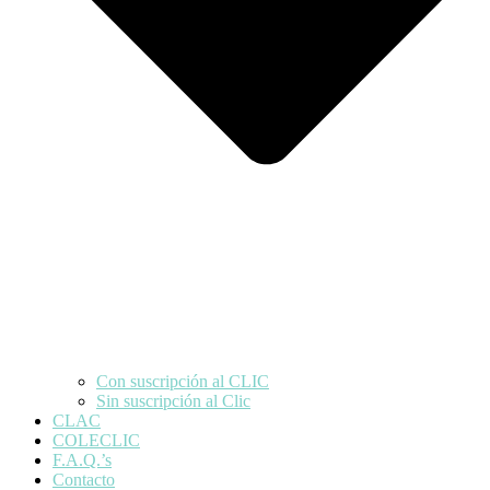
Con suscripción al CLIC
Sin suscripción al Clic
CLAC
COLECLIC
F.A.Q.’s
Contacto