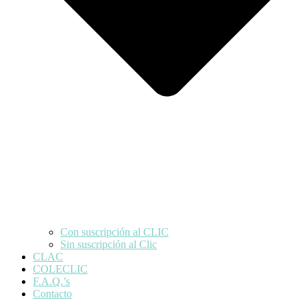
Con suscripción al CLIC
Sin suscripción al Clic
CLAC
COLECLIC
F.A.Q.’s
Contacto