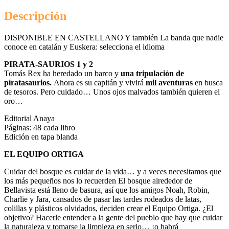
Descripción
DISPONIBLE EN CASTELLANO Y también La banda que nadie
conoce en catalán y Euskera: selecciona el idioma
PIRATA-SAURIOS 1 y 2
Tomás Rex ha heredado un barco y
una tripulación de
piratasaurios.
Ahora es su capitán y vivirá
mil aventuras
en busca
de tesoros. Pero cuidado… Unos ojos malvados también quieren el
oro…
Editorial Anaya
Páginas: 48 cada libro
Edición en tapa blanda
EL EQUIPO ORTIGA
Cuidar del bosque es cuidar de la vida… y a veces necesitamos que
los más pequeños nos lo recuerden El bosque alrededor de
Bellavista está lleno de basura, así que los amigos Noah, Robin,
Charlie y Jara, cansados de pasar las tardes rodeados de latas,
colillas y plásticos olvidados, deciden crear el Equipo Ortiga. ¿El
objetivo? Hacerle entender a la gente del pueblo que hay que cuidar
la naturaleza y tomarse la limpieza en serio… ¡o habrá