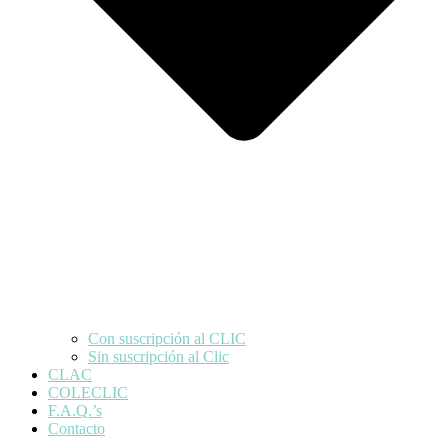
Con suscripción al CLIC
Sin suscripción al Clic
CLAC
COLECLIC
F.A.Q.’s
Contacto