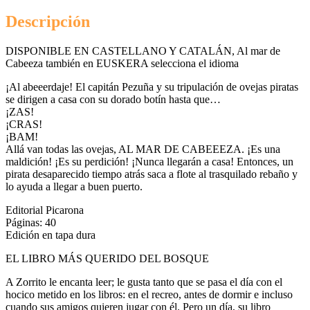
Descripción
DISPONIBLE EN CASTELLANO Y CATALÁN, Al mar de
Cabeeza también en EUSKERA selecciona el idioma
¡Al abeeerdaje! El capitán Pezuña y su tripulación de ovejas piratas
se dirigen a casa con su dorado botín hasta que…
¡ZAS!
¡CRAS!
¡BAM!
Allá van todas las ovejas, AL MAR DE CABEEEZA. ¡Es una
maldición! ¡Es su perdición! ¡Nunca llegarán a casa! Entonces, un
pirata desaparecido tiempo atrás saca a flote al trasquilado rebaño y
lo ayuda a llegar a buen puerto.
Editorial Picarona
Páginas: 40
Edición en tapa dura
EL LIBRO MÁS QUERIDO DEL BOSQUE
A Zorrito le encanta leer; le gusta tanto que se pasa el día con el
hocico metido en los libros: en el recreo, antes de dormir e incluso
cuando sus amigos quieren jugar con él. Pero un día, su libro