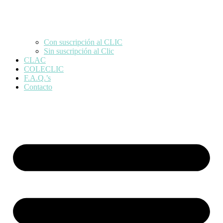
Con suscripción al CLIC
Sin suscripción al Clic
CLAC
COLECLIC
F.A.Q.’s
Contacto