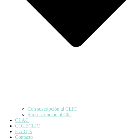
Con suscripción al CLIC
Sin suscripción al Clic
CLAC
COLECLIC
F.A.Q.’s
Contacto