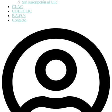
Sin suscripción al Clic
CLAC
COLECLIC
F.A.Q.’s
Contacto