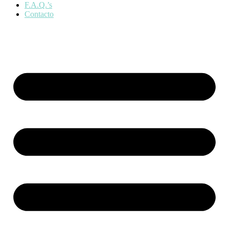
F.A.Q.’s
Contacto