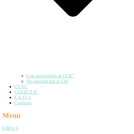
Con suscripción al CLIC
Sin suscripción al Clic
CLAC
COLECLIC
F.A.Q.’s
Contacto
Menú
0,00
€
0