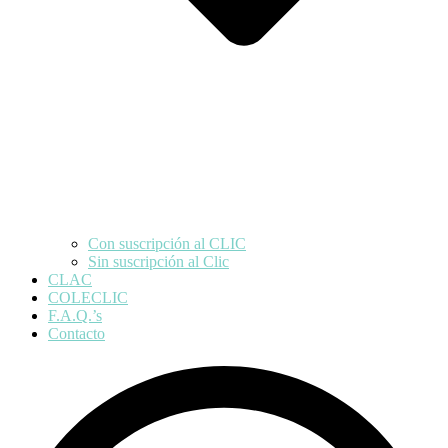
Con suscripción al CLIC
Sin suscripción al Clic
CLAC
COLECLIC
F.A.Q.’s
Contacto