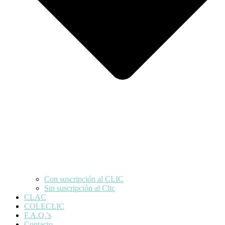
Con suscripción al CLIC
Sin suscripción al Clic
CLAC
COLECLIC
F.A.Q.’s
Contacto