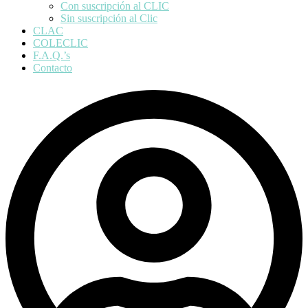
Con suscripción al CLIC
Sin suscripción al Clic
CLAC
COLECLIC
F.A.Q.’s
Contacto