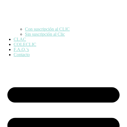
Con suscripción al CLIC
Sin suscripción al Clic
CLAC
COLECLIC
F.A.Q.’s
Contacto