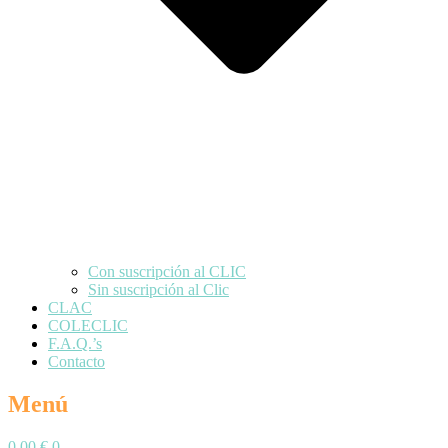
Con suscripción al CLIC
Sin suscripción al Clic
CLAC
COLECLIC
F.A.Q.’s
Contacto
Menú
0,00
€
0