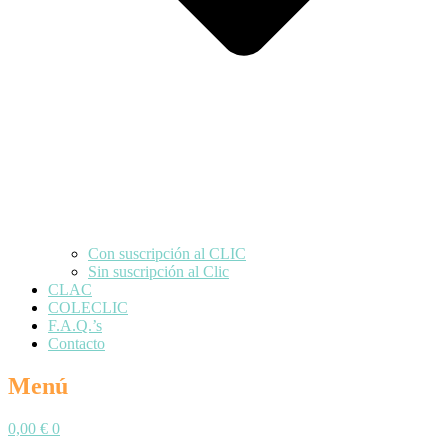
Con suscripción al CLIC
Sin suscripción al Clic
CLAC
COLECLIC
F.A.Q.’s
Contacto
Menú
0,00
€
0