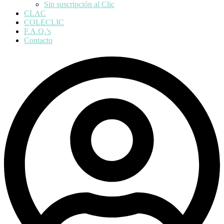
Sin suscripción al Clic
CLAC
COLECLIC
F.A.Q.’s
Contacto