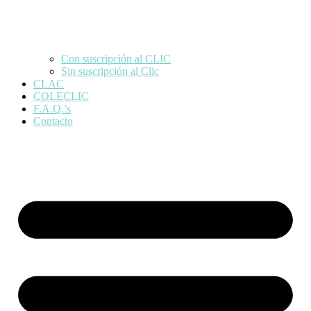
Con suscripción al CLIC
Sin suscripción al Clic
CLAC
COLECLIC
F.A.Q.’s
Contacto