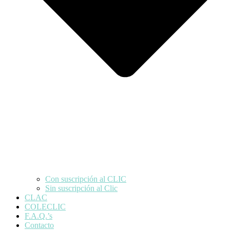
Con suscripción al CLIC
Sin suscripción al Clic
CLAC
COLECLIC
F.A.Q.’s
Contacto