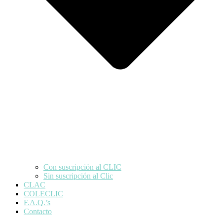
Con suscripción al CLIC
Sin suscripción al Clic
CLAC
COLECLIC
F.A.Q.’s
Contacto