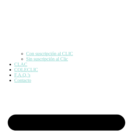
Con suscripción al CLIC
Sin suscripción al Clic
CLAC
COLECLIC
F.A.Q.’s
Contacto