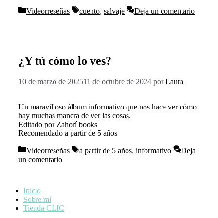
Categorías
Etiquetas
Videorreseñas
cuento
,
salvaje
Deja un comentario
¿Y tú cómo lo ves?
10 de marzo de 2025
11 de octubre de 2024
por
Laura
Un maravilloso álbum informativo que nos hace ver cómo
hay muchas manera de ver las cosas.
Editado por Zahorí books
Recomendado a partir de 5 años
Categorías
Etiquetas
Videorreseñas
a partir de 5 años
,
informativo
Deja
un comentario
Inicio
Sobre mí
Tienda CLIC