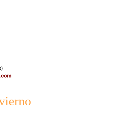
s)
l.com
vierno