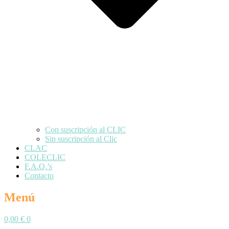
Con suscripción al CLIC
Sin suscripción al Clic
CLAC
COLECLIC
F.A.Q.’s
Contacto
Menú
0,00
€
0