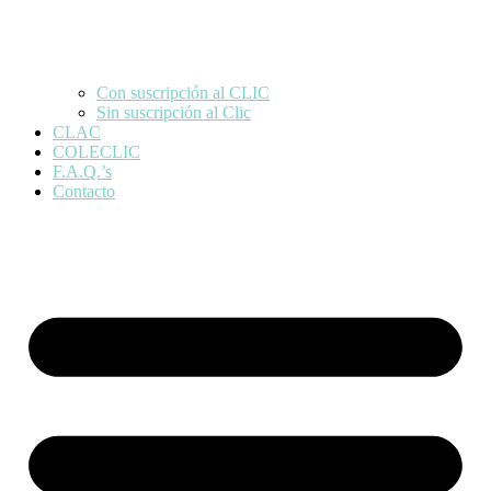
Con suscripción al CLIC
Sin suscripción al Clic
CLAC
COLECLIC
F.A.Q.’s
Contacto