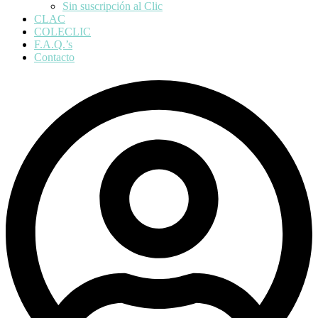
Sin suscripción al Clic
CLAC
COLECLIC
F.A.Q.’s
Contacto