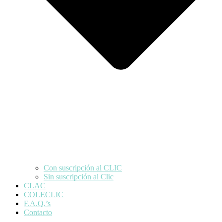
Con suscripción al CLIC
Sin suscripción al Clic
CLAC
COLECLIC
F.A.Q.’s
Contacto