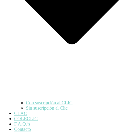
Con suscripción al CLIC
Sin suscripción al Clic
CLAC
COLECLIC
F.A.Q.’s
Contacto