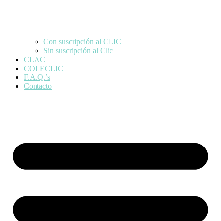
Con suscripción al CLIC
Sin suscripción al Clic
CLAC
COLECLIC
F.A.Q.’s
Contacto