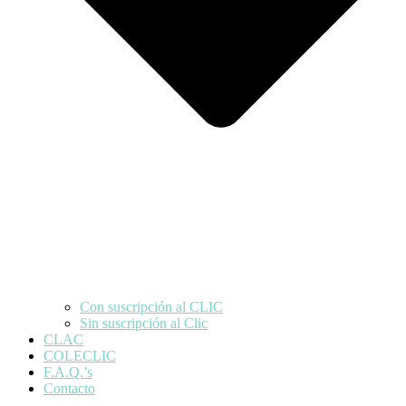
Con suscripción al CLIC
Sin suscripción al Clic
CLAC
COLECLIC
F.A.Q.’s
Contacto