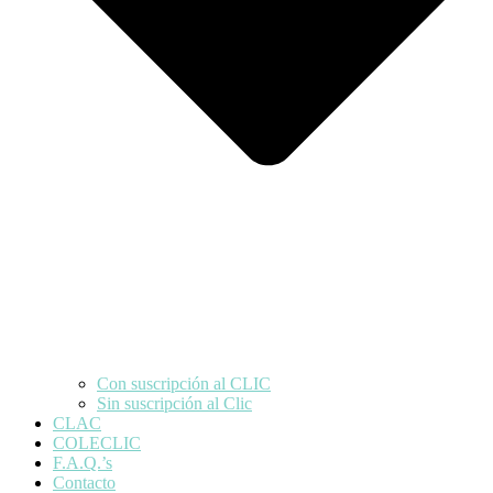
Con suscripción al CLIC
Sin suscripción al Clic
CLAC
COLECLIC
F.A.Q.’s
Contacto