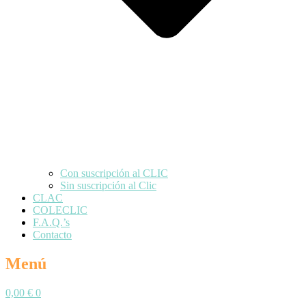
Con suscripción al CLIC
Sin suscripción al Clic
CLAC
COLECLIC
F.A.Q.’s
Contacto
Menú
0,00
€
0