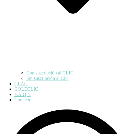
Con suscripción al CLIC
Sin suscripción al Clic
CLAC
COLECLIC
F.A.Q.’s
Contacto