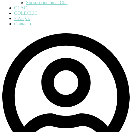
Sin suscripción al Clic
CLAC
COLECLIC
F.A.Q.’s
Contacto