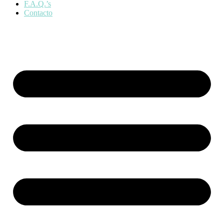
F.A.Q.’s
Contacto