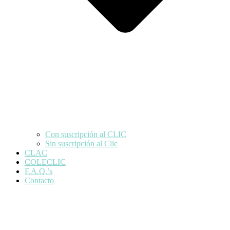
Con suscripción al CLIC
Sin suscripción al Clic
CLAC
COLECLIC
F.A.Q.’s
Contacto