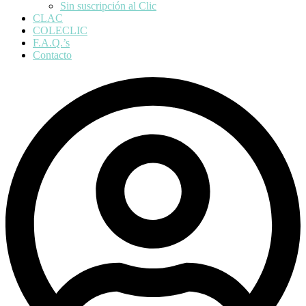
Sin suscripción al Clic
CLAC
COLECLIC
F.A.Q.’s
Contacto