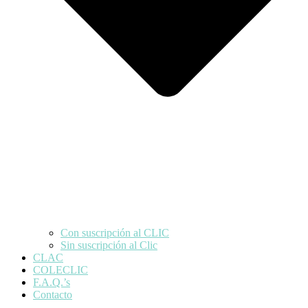
Con suscripción al CLIC
Sin suscripción al Clic
CLAC
COLECLIC
F.A.Q.’s
Contacto