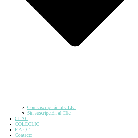
Con suscripción al CLIC
Sin suscripción al Clic
CLAC
COLECLIC
F.A.Q.’s
Contacto