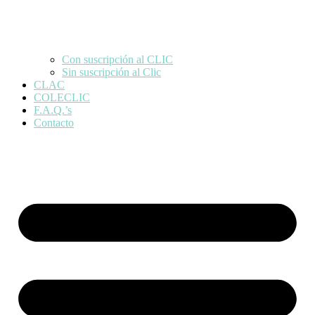
Con suscripción al CLIC
Sin suscripción al Clic
CLAC
COLECLIC
F.A.Q.’s
Contacto