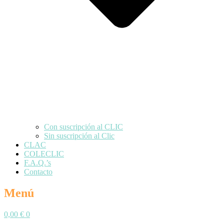
Con suscripción al CLIC
Sin suscripción al Clic
CLAC
COLECLIC
F.A.Q.’s
Contacto
Menú
0,00
€
0