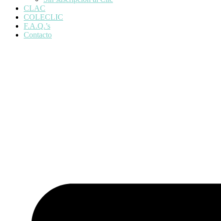
CLAC
COLECLIC
F.A.Q.’s
Contacto