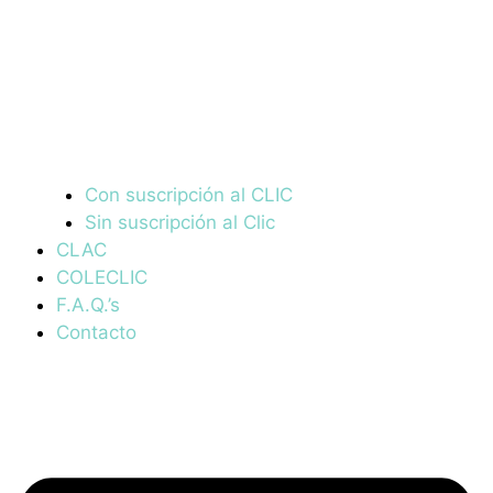
Con suscripción al CLIC
Sin suscripción al Clic
CLAC
COLECLIC
F.A.Q.’s
Contacto