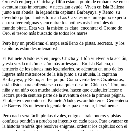
Oro está en juego. Chicha y Tifón están a punto de embarcarse en su
aventura más importante, y necesitan ayuda. Viven en Isla Ballena
junto a su abuela, la legendaria capitana Barbayaya, y Remo, su
divertido pulpo. Juntos forman Los Cazatesoros: un equipo experto
en resolver enigmas y encontrar los botines más increíbles del
mundo pirata. Esta vez, la misión es clara: encontrar el Cromo de
Oro, el tesoro más buscado de todos los mares.
Pero hay un problema: el mapa está lleno de pistas, secretos, ¡y los
capítulos están desordenados!
El Patinete Alado está en juego. Chicha y Tifón vuelven a la acción,
y esta vez la misión es aún más arriesgada. En Isla Ballena, el
territorio de los piratas más legendarios, se adentran en uno de los
lugares más misteriosos de la isla junto a su abuela, la capitana
Barbayaya, y Remo, su fiel pulpo. Como verdaderos Cazatesoros,
están listos para enfrentarse a cualquier desafío. Chicha y Tifón, una
niña y un niño con mucha iniciativa, hacen que cualquier lector o
lectora pueda sentirse parte de la aventura desde la primera página.
El objetivo: encontrar el Patinete Alado, escondido en el Cementerio
de Barcos. Es un tesoro legendario capaz de volar, literalmente.
Pero nada será fácil: piratas rivales, enigmas traicioneros y pistas
confusas pondrán a prueba su ingenio en cada paso. Para avanzar en
la historia tendrás que resolver enigmas, ordenar los capítulos con el