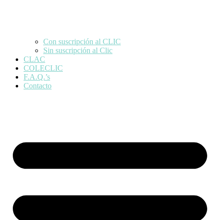
Con suscripción al CLIC
Sin suscripción al Clic
CLAC
COLECLIC
F.A.Q.’s
Contacto