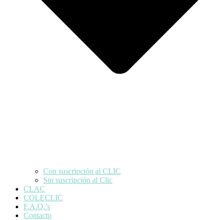
Con suscripción al CLIC
Sin suscripción al Clic
CLAC
COLECLIC
F.A.Q.’s
Contacto