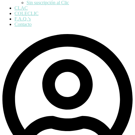
Sin suscripción al Clic
CLAC
COLECLIC
F.A.Q.’s
Contacto