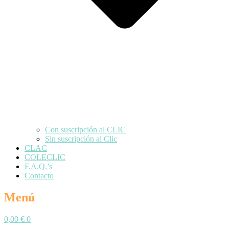
Con suscripción al CLIC
Sin suscripción al Clic
CLAC
COLECLIC
F.A.Q.’s
Contacto
Menú
0,00
€
0