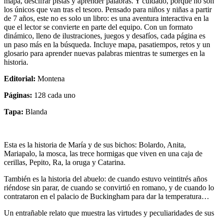
mapa, descifrar pistas y aprender palabras. Y cuidado, porque no son
los únicos que van tras el tesoro. Pensado para niños y niñas a partir
de 7 años, este no es solo un libro: es una aventura interactiva en la
que el lector se convierte en parte del equipo. Con un formato
dinámico, lleno de ilustraciones, juegos y desafíos, cada página es
un paso más en la búsqueda. Incluye mapa, pasatiempos, retos y un
glosario para aprender nuevas palabras mientras te sumerges en la
historia.
Editorial:
Montena
Páginas:
128 cada uno
Tapa:
Blanda
Esta es la historia de María y de sus bichos: Bolardo, Anita,
Mariapalo, la mosca, las trece hormigas que viven en una caja de
cerillas, Pepito, Ra, la oruga y Catarina.
También es la historia del abuelo: de cuando estuvo veintitrés años
riéndose sin parar, de cuando se convirtió en romano, y de cuando lo
contrataron en el palacio de Buckingham para dar la temperatura…
Un entrañable relato que muestra las virtudes y peculiaridades de sus