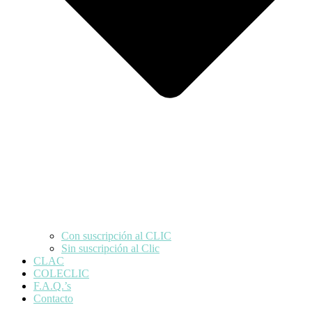
Con suscripción al CLIC
Sin suscripción al Clic
CLAC
COLECLIC
F.A.Q.’s
Contacto