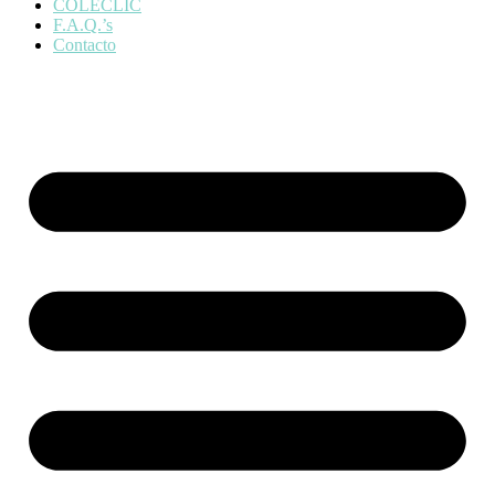
COLECLIC
F.A.Q.’s
Contacto