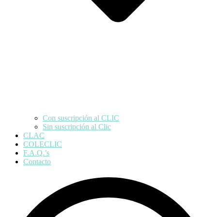
Con suscripción al CLIC
Sin suscripción al Clic
CLAC
COLECLIC
F.A.Q.’s
Contacto