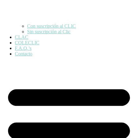
Con suscripción al CLIC
Sin suscripción al Clic
CLAC
COLECLIC
F.A.Q.’s
Contacto