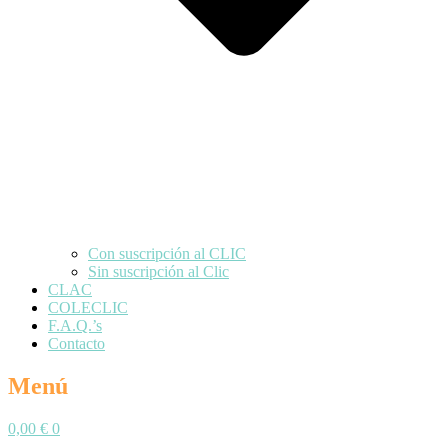
Con suscripción al CLIC
Sin suscripción al Clic
CLAC
COLECLIC
F.A.Q.’s
Contacto
Menú
0,00
€
0