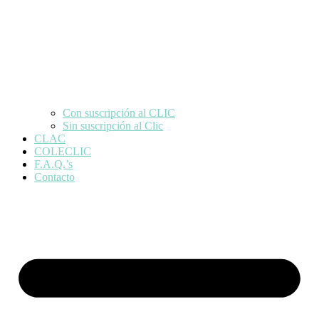
Con suscripción al CLIC
Sin suscripción al Clic
CLAC
COLECLIC
F.A.Q.’s
Contacto