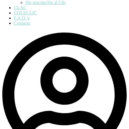
Sin suscripción al Clic
CLAC
COLECLIC
F.A.Q.’s
Contacto