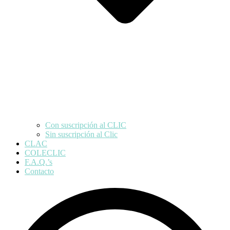
Con suscripción al CLIC
Sin suscripción al Clic
CLAC
COLECLIC
F.A.Q.’s
Contacto