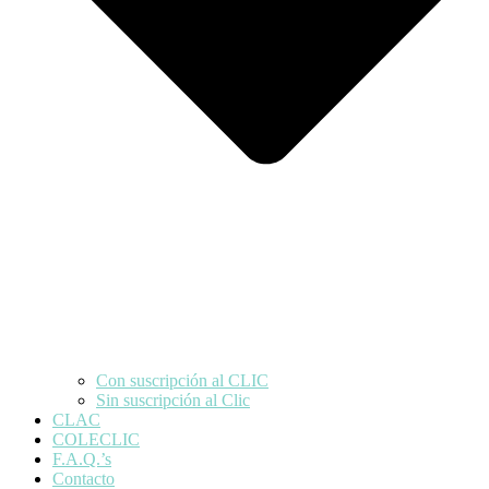
Con suscripción al CLIC
Sin suscripción al Clic
CLAC
COLECLIC
F.A.Q.’s
Contacto