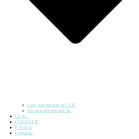
Con suscripción al CLIC
Sin suscripción al Clic
CLAC
COLECLIC
F.A.Q.’s
Contacto