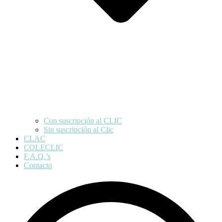
Con suscripción al CLIC
Sin suscripción al Clic
CLAC
COLECLIC
F.A.Q.’s
Contacto