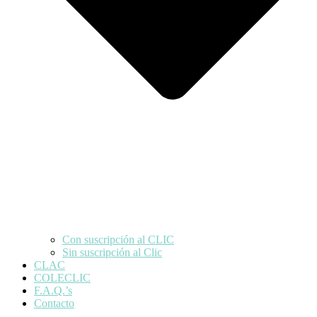
Con suscripción al CLIC
Sin suscripción al Clic
CLAC
COLECLIC
F.A.Q.’s
Contacto