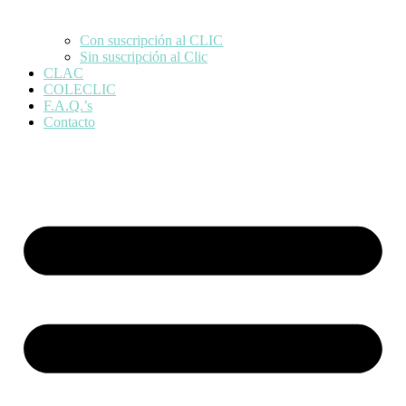
Con suscripción al CLIC
Sin suscripción al Clic
CLAC
COLECLIC
F.A.Q.’s
Contacto