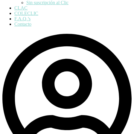
Sin suscripción al Clic
CLAC
COLECLIC
F.A.Q.’s
Contacto