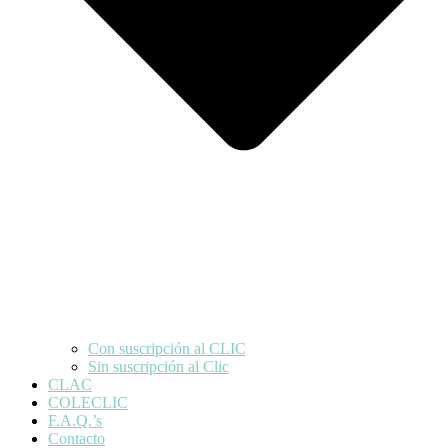
Con suscripción al CLIC
Sin suscripción al Clic
CLAC
COLECLIC
F.A.Q.’s
Contacto