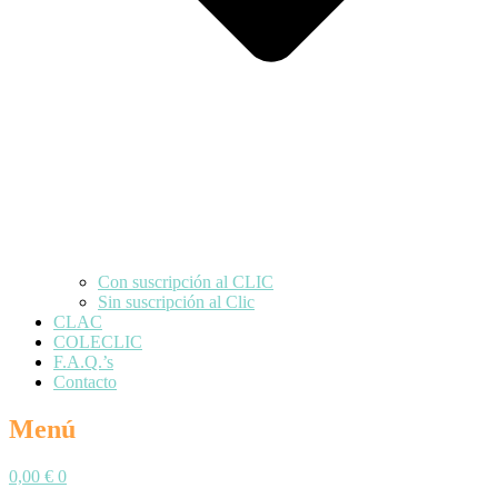
Con suscripción al CLIC
Sin suscripción al Clic
CLAC
COLECLIC
F.A.Q.’s
Contacto
Menú
0,00
€
0