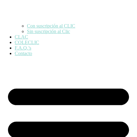
Con suscripción al CLIC
Sin suscripción al Clic
CLAC
COLECLIC
F.A.Q.’s
Contacto