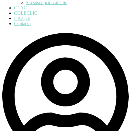
Sin suscripción al Clic
CLAC
COLECLIC
F.A.Q.’s
Contacto