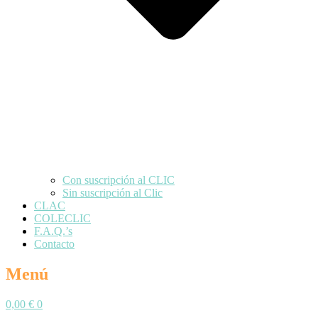
Con suscripción al CLIC
Sin suscripción al Clic
CLAC
COLECLIC
F.A.Q.’s
Contacto
Menú
0,00
€
0