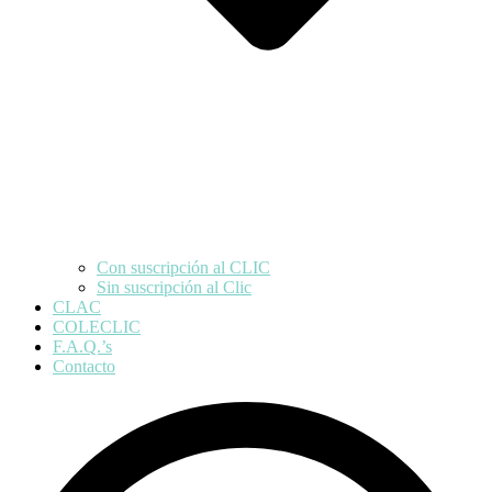
Con suscripción al CLIC
Sin suscripción al Clic
CLAC
COLECLIC
F.A.Q.’s
Contacto