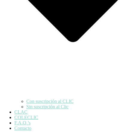
Con suscripción al CLIC
Sin suscripción al Clic
CLAC
COLECLIC
F.A.Q.’s
Contacto