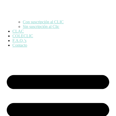
Con suscripción al CLIC
Sin suscripción al Clic
CLAC
COLECLIC
F.A.Q.’s
Contacto