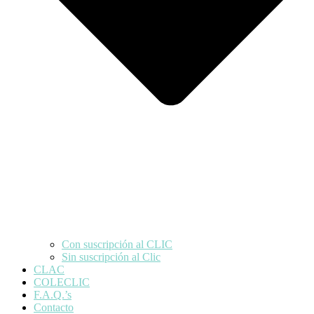
Con suscripción al CLIC
Sin suscripción al Clic
CLAC
COLECLIC
F.A.Q.’s
Contacto