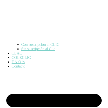
Con suscripción al CLIC
Sin suscripción al Clic
CLAC
COLECLIC
F.A.Q.’s
Contacto