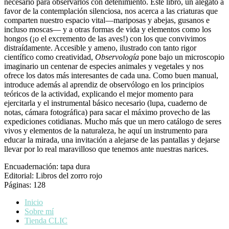
necesario para observarlos con detenimiento. Este libro, un alegato a
favor de la contemplación silenciosa, nos acerca a las criaturas que
comparten nuestro espacio vital—mariposas y abejas, gusanos e
incluso moscas— y a otras formas de vida y elementos como los
hongos (¡o el excremento de las aves!) con los que convivimos
distraídamente. Accesible y ameno, ilustrado con tanto rigor
científico como creatividad,
Observología
pone bajo un microscopio
imaginario un centenar de especies animales y vegetales y nos
ofrece los datos más interesantes de cada una. Como buen manual,
introduce además al aprendiz de observólogo en los principios
teóricos de la actividad, explicando el mejor momento para
ejercitarla y el instrumental básico necesario (lupa, cuaderno de
notas, cámara fotográfica) para sacar el máximo provecho de las
expediciones cotidianas. Mucho más que un mero catálogo de seres
vivos y elementos de la naturaleza, he aquí un instrumento para
educar la mirada, una invitación a alejarse de las pantallas y dejarse
llevar por lo real maravilloso que tenemos ante nuestras narices.
Encuadernación: tapa dura
Editorial: Libros del zorro rojo
Páginas: 128
Inicio
Sobre mí
Tienda CLIC