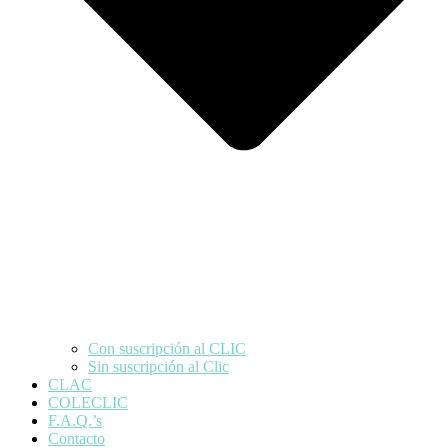
Con suscripción al CLIC
Sin suscripción al Clic
CLAC
COLECLIC
F.A.Q.’s
Contacto