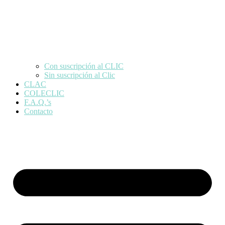
Con suscripción al CLIC
Sin suscripción al Clic
CLAC
COLECLIC
F.A.Q.’s
Contacto