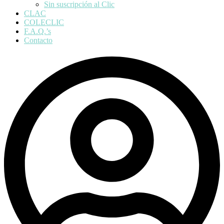
Sin suscripción al Clic
CLAC
COLECLIC
F.A.Q.’s
Contacto