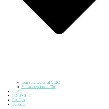
Con suscripción al CLIC
Sin suscripción al Clic
CLAC
COLECLIC
F.A.Q.’s
Contacto