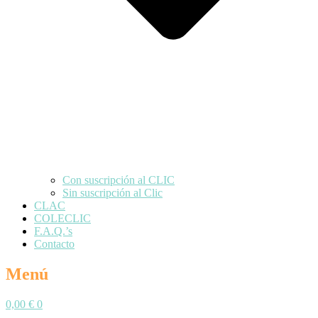
Con suscripción al CLIC
Sin suscripción al Clic
CLAC
COLECLIC
F.A.Q.’s
Contacto
Menú
0,00
€
0