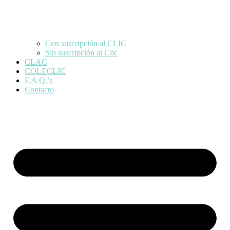
Con suscripción al CLIC
Sin suscripción al Clic
CLAC
COLECLIC
F.A.Q.’s
Contacto