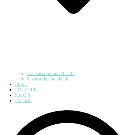
Con suscripción al CLIC
Sin suscripción al Clic
CLAC
COLECLIC
F.A.Q.’s
Contacto