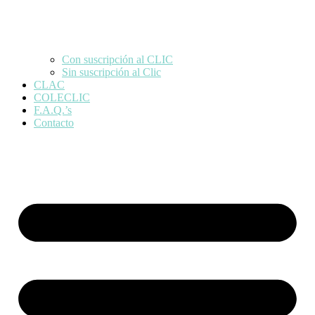
Con suscripción al CLIC
Sin suscripción al Clic
CLAC
COLECLIC
F.A.Q.’s
Contacto