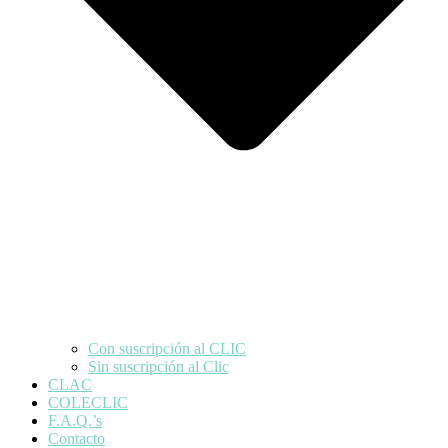
Con suscripción al CLIC
Sin suscripción al Clic
CLAC
COLECLIC
F.A.Q.’s
Contacto