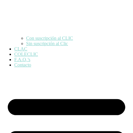
Con suscripción al CLIC
Sin suscripción al Clic
CLAC
COLECLIC
F.A.Q.’s
Contacto