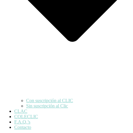
Con suscripción al CLIC
Sin suscripción al Clic
CLAC
COLECLIC
F.A.Q.’s
Contacto