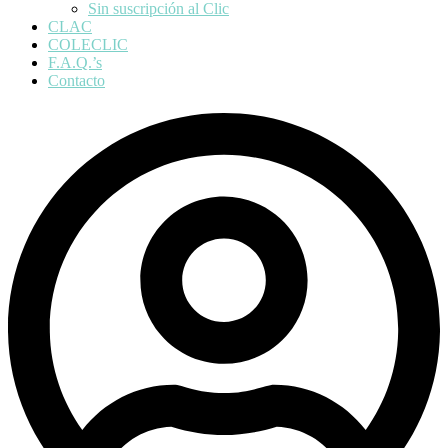
Sin suscripción al Clic
CLAC
COLECLIC
F.A.Q.’s
Contacto