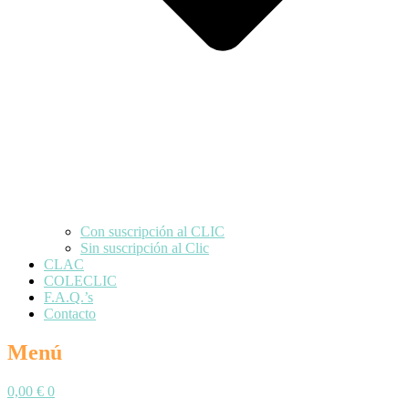
Con suscripción al CLIC
Sin suscripción al Clic
CLAC
COLECLIC
F.A.Q.’s
Contacto
Menú
0,00
€
0