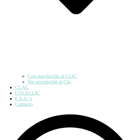
Con suscripción al CLIC
Sin suscripción al Clic
CLAC
COLECLIC
F.A.Q.’s
Contacto