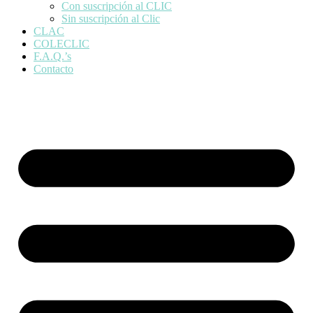
Con suscripción al CLIC
Sin suscripción al Clic
CLAC
COLECLIC
F.A.Q.’s
Contacto