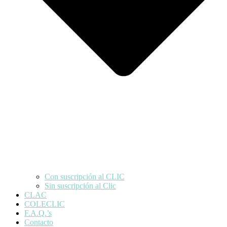
Con suscripción al CLIC
Sin suscripción al Clic
CLAC
COLECLIC
F.A.Q.’s
Contacto