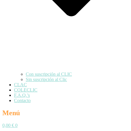
Con suscripción al CLIC
Sin suscripción al Clic
CLAC
COLECLIC
F.A.Q.’s
Contacto
Menú
0,00
€
0