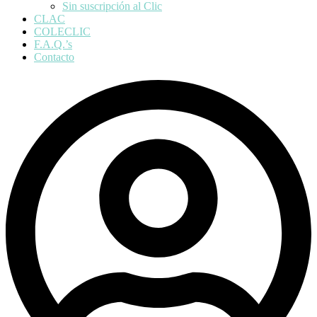
Sin suscripción al Clic
CLAC
COLECLIC
F.A.Q.’s
Contacto