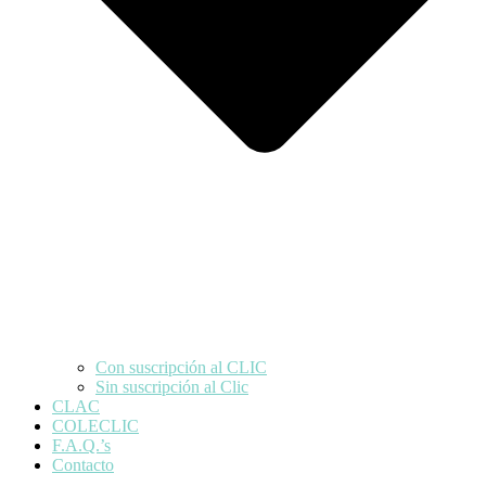
Con suscripción al CLIC
Sin suscripción al Clic
CLAC
COLECLIC
F.A.Q.’s
Contacto