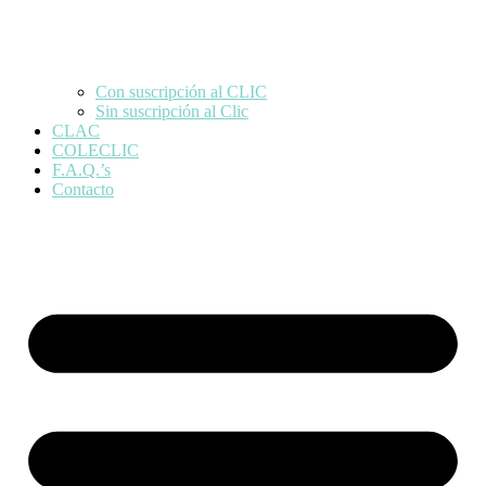
Con suscripción al CLIC
Sin suscripción al Clic
CLAC
COLECLIC
F.A.Q.’s
Contacto