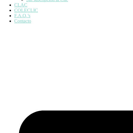
CLAC
COLECLIC
F.A.Q.’s
Contacto