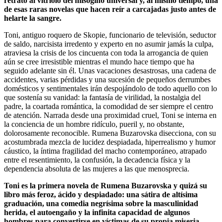
retrato al vitriolo del misógino universal y, al mismo tiempo, una
de esas raras novelas que hacen reír a carcajadas justo antes de
helarte la sangre.
Toni, antiguo roquero de Skopie, funcionario de televisión, seductor
de saldo, narcisista irredento y experto en no asumir jamás la culpa,
atraviesa la crisis de los cincuenta con toda la arrogancia de quien
aún se cree irresistible mientras el mundo hace tiempo que ha
seguido adelante sin él. Unas vacaciones desastrosas, una cadena de
accidentes, varias pérdidas y una sucesión de pequeños derrumbes
domésticos y sentimentales irán despojándolo de todo aquello con lo
que sostenía su vanidad: la fantasía de virilidad, la nostalgia del
padre, la coartada romántica, la comodidad de ser siempre el centro
de atención. Narrada desde una proximidad cruel, Toni se interna en
la conciencia de un hombre ridículo, pueril y, no obstante,
dolorosamente reconocible. Rumena Buzarovska disecciona, con su
acostumbrada mezcla de lucidez despiadada, hiperrealismo y humor
cáustico, la íntima fragilidad del macho contemporáneo, atrapado
entre el resentimiento, la confusión, la decadencia física y la
dependencia absoluta de las mujeres a las que menosprecia.
Toni es la primera novela de Rumena Buzarovska y quizá su
libro más feroz, ácido y despiadado: una sátira de altísima
graduación, una comedia negrísima sobre la masculinidad
herida, el autoengaño y la infinita capacidad de algunos
hombres para convertirse en víctimas de su propia miseria.