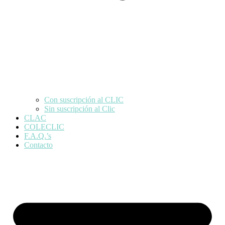
Con suscripción al CLIC
Sin suscripción al Clic
CLAC
COLECLIC
F.A.Q.’s
Contacto