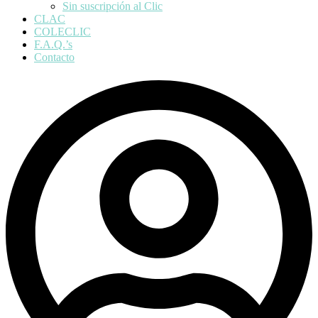
Sin suscripción al Clic
CLAC
COLECLIC
F.A.Q.’s
Contacto