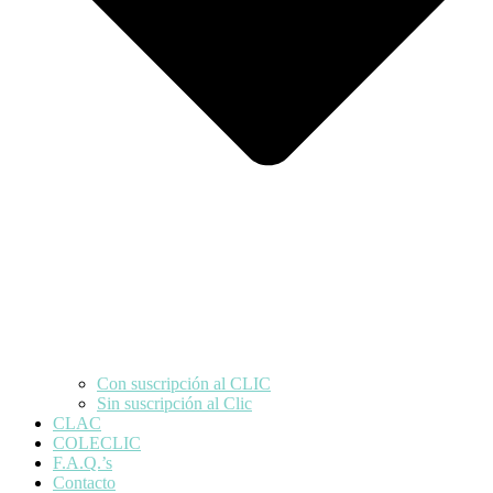
Con suscripción al CLIC
Sin suscripción al Clic
CLAC
COLECLIC
F.A.Q.’s
Contacto