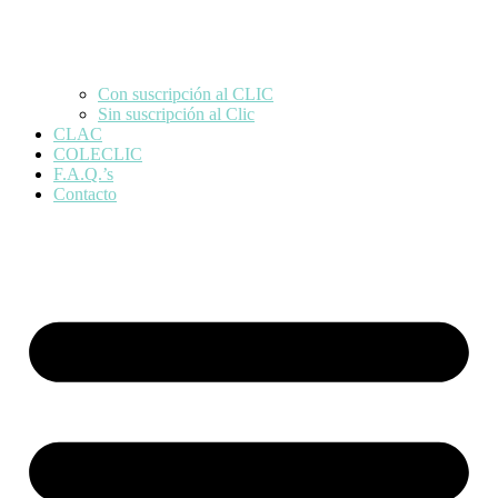
Con suscripción al CLIC
Sin suscripción al Clic
CLAC
COLECLIC
F.A.Q.’s
Contacto