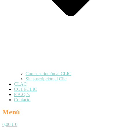
Con suscripción al CLIC
Sin suscripción al Clic
CLAC
COLECLIC
F.A.Q.’s
Contacto
Menú
0,00
€
0