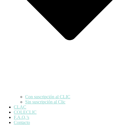
Con suscripción al CLIC
Sin suscripción al Clic
CLAC
COLECLIC
F.A.Q.’s
Contacto