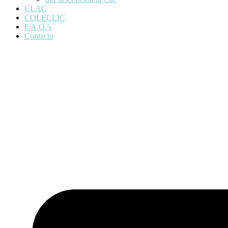
CLAC
COLECLIC
F.A.Q.’s
Contacto