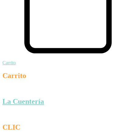
Carrito
Carrito
La Cuentería
CLIC