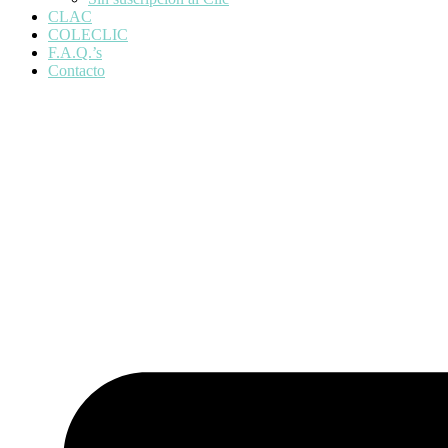
CLAC
COLECLIC
F.A.Q.’s
Contacto