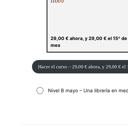
libro
29,00
€
ahora, y
29,00
€
el 15º de
mes
Hacer el curso –
29,00
€
ahora, y
29,00
€
el
Nivel B mayo – Una librería en me