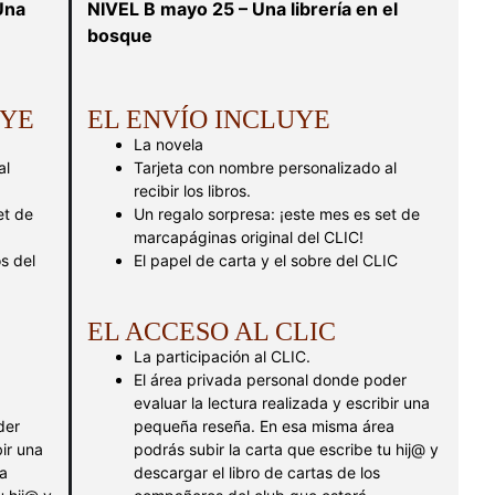
Una
NIVEL B mayo 25 – Una librería en el
bosque
UYE
EL ENVÍO INCLUYE
La novela
al
Tarjeta con nombre personalizado al
recibir los libros.
et de
Un regalo sorpresa: ¡este mes es set de
marcapáginas original del CLIC!
s del
El papel de carta y el sobre del CLIC
EL ACCESO AL CLIC
La participación al CLIC.
El área privada personal donde poder
evaluar la lectura realizada y escribir una
der
pequeña reseña. En esa misma área
bir una
podrás subir la carta que escribe tu hij@ y
a
descargar el libro de cartas de los