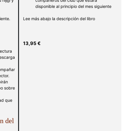
u hij@ y
compañeros del club que estará
disponible al principio del mes siguiente
iente.
Lee más abajo la descripción del libro
13,95
€
lectura
descarga
ompañar
ctor.
irán
eo sobre
dad que
n del