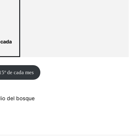
 cada
 15º de cada mes
dio del bosque