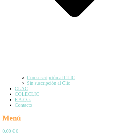
Con suscripción al CLIC
Sin suscripción al Clic
CLAC
COLECLIC
F.A.Q.’s
Contacto
Menú
0,00
€
0