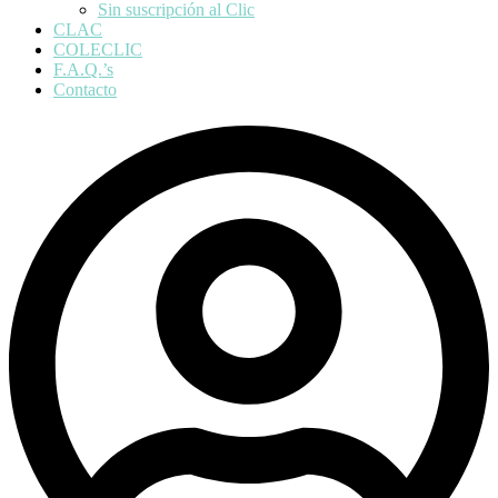
Sin suscripción al Clic
CLAC
COLECLIC
F.A.Q.’s
Contacto