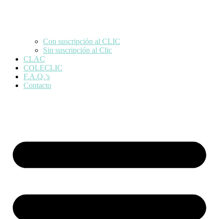
Con suscripción al CLIC
Sin suscripción al Clic
CLAC
COLECLIC
F.A.Q.’s
Contacto