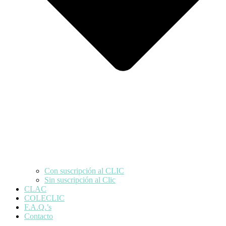
Con suscripción al CLIC
Sin suscripción al Clic
CLAC
COLECLIC
F.A.Q.’s
Contacto