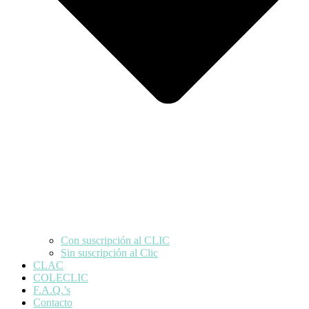
Con suscripción al CLIC
Sin suscripción al Clic
CLAC
COLECLIC
F.A.Q.’s
Contacto