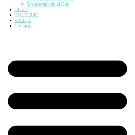
Sin suscripción al Clic
CLAC
COLECLIC
F.A.Q.’s
Contacto