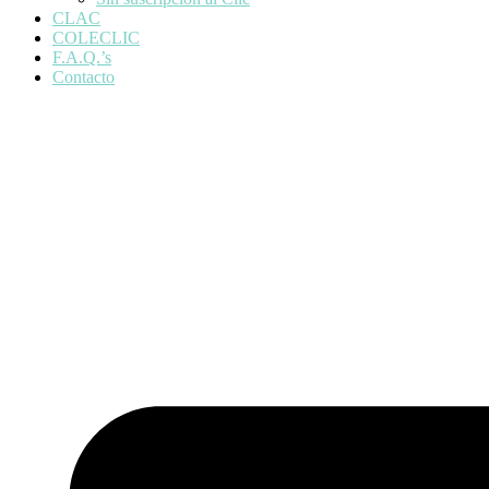
CLAC
COLECLIC
F.A.Q.’s
Contacto