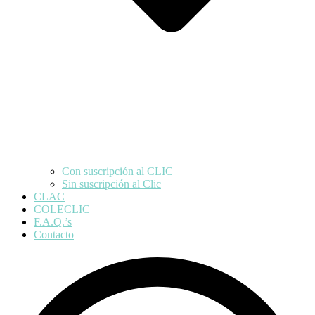
Con suscripción al CLIC
Sin suscripción al Clic
CLAC
COLECLIC
F.A.Q.’s
Contacto