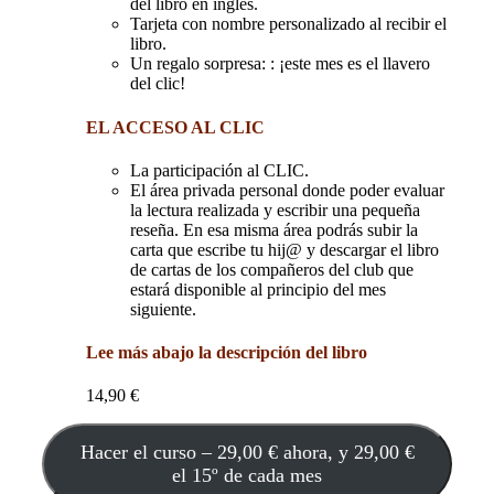
del libro en inglés.
Tarjeta con nombre personalizado al recibir el
libro.
Un regalo sorpresa: : ¡este mes es el llavero
del clic!
EL ACCESO AL CLIC
La participación al CLIC.
El área privada personal donde poder evaluar
la lectura realizada y escribir una pequeña
reseña. En esa misma área podrás subir la
carta que escribe tu hij@ y descargar el libro
de cartas de los compañeros del club que
estará disponible al principio del mes
siguiente.
Lee más abajo la descripción del libro
14,90
€
Hacer el curso –
29,00
€
ahora, y
29,00
€
el 15º de cada mes