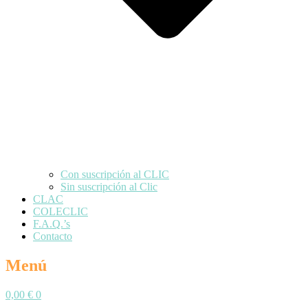
Con suscripción al CLIC
Sin suscripción al Clic
CLAC
COLECLIC
F.A.Q.’s
Contacto
Menú
0,00
€
0