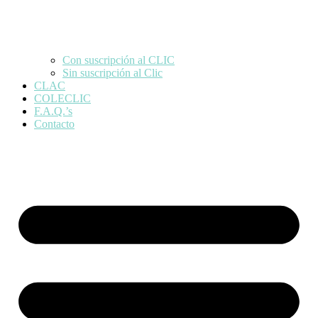
Con suscripción al CLIC
Sin suscripción al Clic
CLAC
COLECLIC
F.A.Q.’s
Contacto