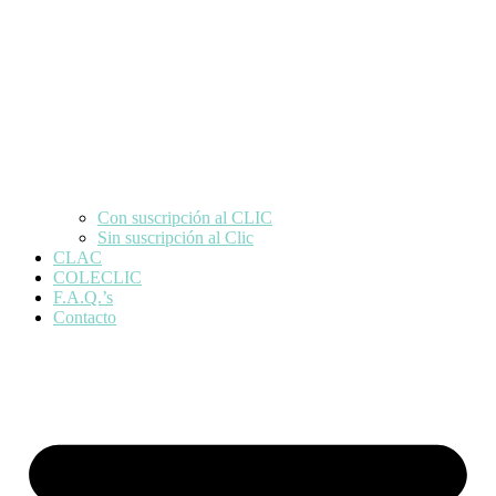
Con suscripción al CLIC
Sin suscripción al Clic
CLAC
COLECLIC
F.A.Q.’s
Contacto