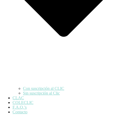
Con suscripción al CLIC
Sin suscripción al Clic
CLAC
COLECLIC
F.A.Q.’s
Contacto