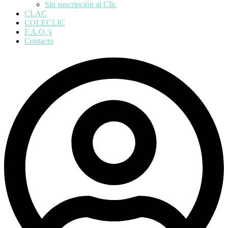
Sin suscripción al Clic
CLAC
COLECLIC
F.A.Q.’s
Contacto