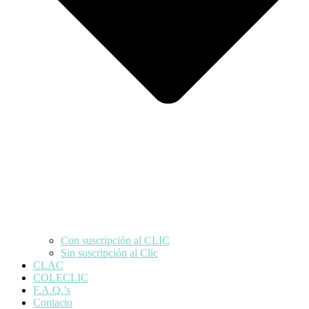
Con suscripción al CLIC
Sin suscripción al Clic
CLAC
COLECLIC
F.A.Q.’s
Contacto